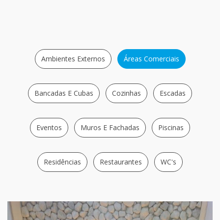
Ambientes Externos
Áreas Comerciais
Bancadas E Cubas
Cozinhas
Escadas
Eventos
Muros E Fachadas
Piscinas
Residências
Restaurantes
WC's